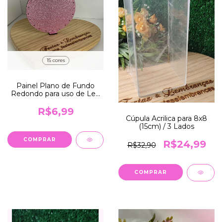
15 cores
Painel Plano de Fundo
Redondo para uso de Led
- 14CM -
R$6,99
Cúpula Acrilica para 8x8
(15cm) / 3 Lados
COMPRAR
R$24,99
R$32,90