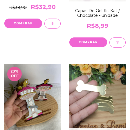
R$32,90
R$38,90
Capas De Gel Kit Kat /
Chocolate - unidade
COMPRAR
R$8,99
COMPRAR
23
%
OFF