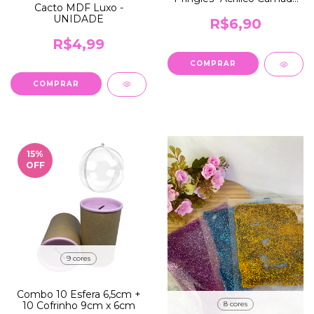
Cacto MDF Luxo -
Jardim
UNIDADE
R$6,90
R$4,99
COMPRAR
15
%
OFF
9 cores
Combo 10 Esfera 6,5cm +
8 cores
10 Cofrinho 9cm x 6cm