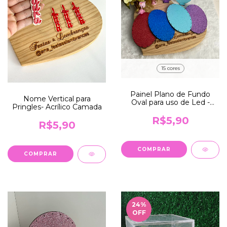
15 cores
Painel Plano de Fundo
Nome Vertical para
Oval para uso de Led -
Pringles- Acrílico Camada
14CM
R$5,90
R$5,90
COMPRAR
COMPRAR
24
%
OFF