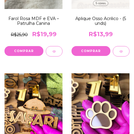
5 cores
Aplique Osso Acrilico - (5
Farol Rosa MDF e EVA –
unds)
Patrulha Canina
R$13,99
R$19,99
R$25,90
COMPRAR