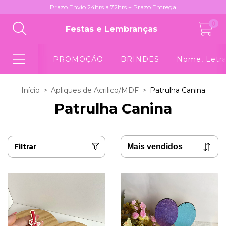
Prazo Envio 24hrs a 72hrs + Prazo Entrega
0
Festas e Lembranças
PROMOÇÃO
BRINDES
Nome, Letra
Início
>
Apliques de Acrilico/MDF
>
Patrulha Canina
Patrulha Canina
Filtrar