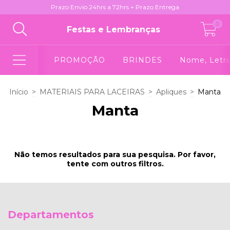
Prazo Envio 24hrs a 72hrs + Prazo Entrega
0
Festas e Lembranças
PROMOÇÃO
BRINDES
Nome, Letra
Início
>
MATERIAIS PARA LACEIRAS
>
Apliques
>
Manta
Manta
Não temos resultados para sua pesquisa. Por favor,
tente com outros filtros.
Departamentos