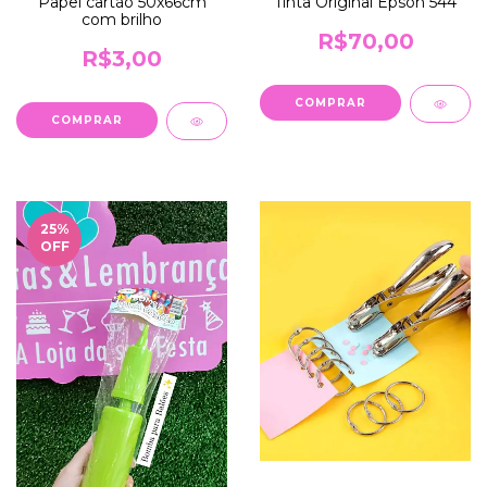
Papel cartão 50x66cm
Tinta Original Epson 544
com brilho
R$70,00
R$3,00
COMPRAR
COMPRAR
25
%
OFF