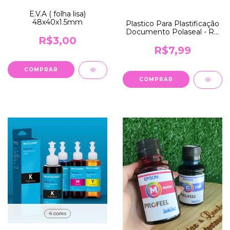
E.V.A ( folha lisa)
48x40x1.5mm
Plastico Para Plastificação
Documento Polaseal - RG
R$3,00
80x110
R$7,99
COMPRAR
4 cores