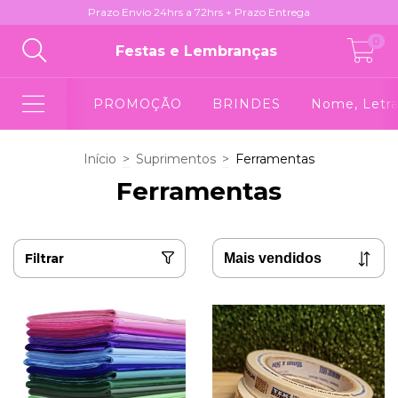
Prazo Envio 24hrs a 72hrs + Prazo Entrega
0
Festas e Lembranças
PROMOÇÃO
BRINDES
Nome, Letra
Início
>
Suprimentos
>
Ferramentas
Ferramentas
Filtrar