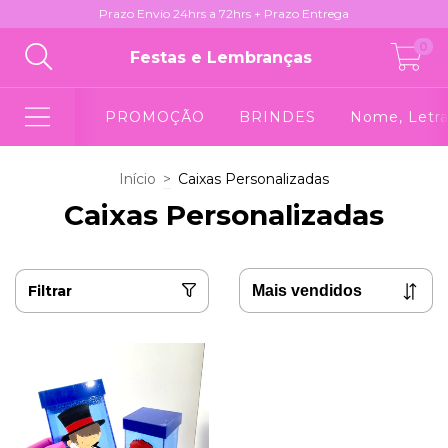
Prazo Envio 24hrs a 72hrs + Prazo Entrega
0
Festas e Lembranças
PROMOÇÃO
BRINDES
Nome, Letra
Início
>
Caixas Personalizadas
Caixas Personalizadas
Filtrar