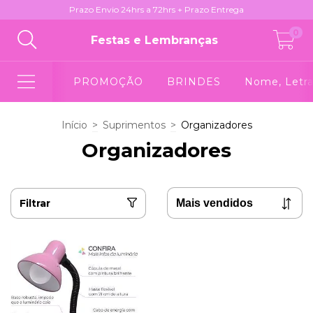
Prazo Envio 24hrs a 72hrs + Prazo Entrega
0
Festas e Lembranças
PROMOÇÃO
BRINDES
Nome, Letra
Início
>
Suprimentos
>
Organizadores
Organizadores
Filtrar