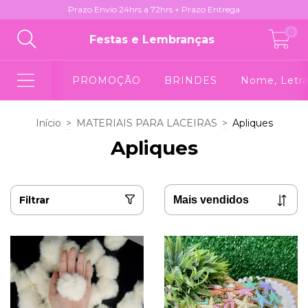
Prazo Envio 24hrs a 72hrs + Prazo Entrega
0
Festas e Lembranças
PROMOÇÃO
BRINDES
Nome, Letra
Início
>
MATERIAIS PARA LACEIRAS
>
Apliques
Apliques
Filtrar