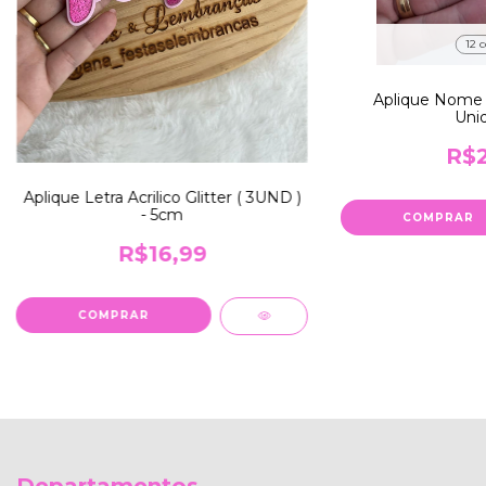
12 c
Aplique Nome 
Uni
R$2
Aplique Letra Acrilico Glitter ( 3UND )
- 5cm
COMPRAR
R$16,99
COMPRAR
Departamentos