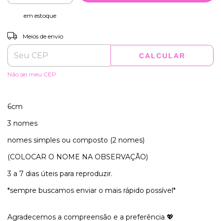
em estoque
ALTERAR CEP
Entregas para o CEP:
Meios de envio
CALCULAR
Não sei meu CEP
6cm
3 nomes
nomes simples ou composto (2 nomes)
(COLOCAR O NOME NA OBSERVAÇÃO)
3 a 7 dias úteis para reproduzir.
*sempre buscamos enviar o mais rápido possível*
Agradecemos a compreensão e a preferência 💖