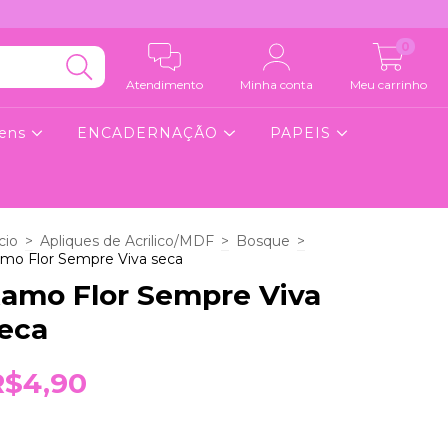
0
Atendimento
Minha conta
Meu carrinho
gens
ENCADERNAÇÃO
PAPEIS
cio
>
Apliques de Acrilico/MDF
>
Bosque
>
mo Flor Sempre Viva seca
amo Flor Sempre Viva
eca
R$4,90