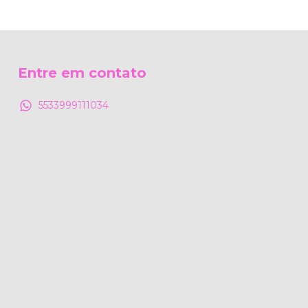
Entre em contato
5533999111034