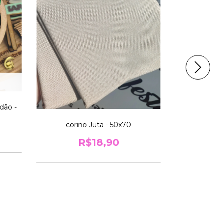
Aplique P
dão -
corino Juta - 50x70
R$18,90