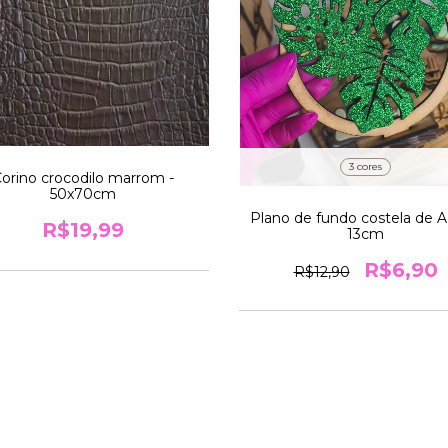
3 cores
orino crocodilo marrom -
50x70cm
Plano de fundo costela de A
R$19,99
13cm
R$6,90
R$12,90