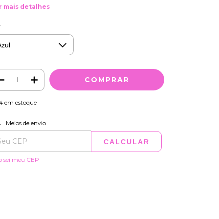
r mais detalhes
r
4
em estoque
ALTERAR CEP
regas para o CEP:
Meios de envio
CALCULAR
o sei meu CEP